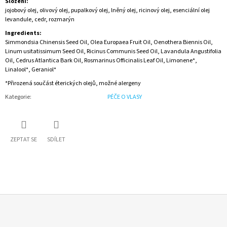
Složení:
jojobový olej, olivový olej, pupalkový olej, lněný olej, ricinový olej, esenciální olej
levandule, cedr, rozmarýn
Ingredients:
Simmondsia Chinensis Seed Oil, Olea Europaea Fruit Oil, Oenothera Biennis Oil,
Linum usitatissimum Seed Oil, Ricinus Communis Seed Oil, Lavandula Angustifolia
Oil, Cedrus Atlantica Bark Oil, Rosmarinus Officinalis Leaf Oil, Limonene*,
Linalool*, Geraniol*
*Přirozená součást éterických olejů, možné alergeny
Kategorie
:
PÉČE O VLASY
ZEPTAT SE
SDÍLET
Z