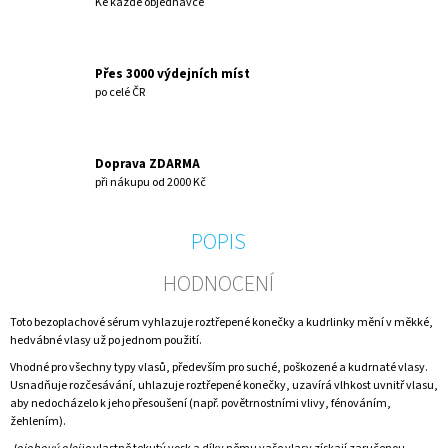
Ke každé objednávce
Přes 3000 výdejních míst
po celé ČR
Doprava ZDARMA
při nákupu od 2000 Kč
POPIS
HODNOCENÍ
Toto bezoplachové sérum vyhlazuje roztřepené konečky a kudrlinky mění v měkké,
hedvábné vlasy už po jednom použití.
Vhodné pro všechny typy vlasů, především pro suché, poškozené a kudrnaté vlasy.
Usnadňuje rozčesávání, uhlazuje roztřepené konečky, uzavírá vlhkost uvnitř vlasu,
aby nedocházelo k jeho přesoušení (např. povětrnostními vlivy, fénováním,
žehlením).