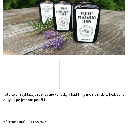
A
J
Í
T
?
HLEDAT
D
O
Toto sérum vyhlazuje roztřepené konečky a kudrlinky mění v měkké, hedvábné
P
vlasy už po jednom použití.
O
R
U
Č
Můžeme doručit do:
12.8.2026
U