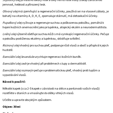
Jojobový olej
je vlastně tekutý vosk a díky němu vaše vlasy získají zaručenou
jemnost, hebkost a přirozený lesk.
Olivový olej
má zjemňující a regenerační účinky, používá se i na vlasové zábaly, je
bohatý na vitamíny A, D, K, E, zpomaluje stárnutí, má detoxikační účinky.
Pupalkový ole
j vyživuje a regeneruje suchou a poškozenou pokožku, pomáhá k
hojení kožních onemocnění jako je lupénka, atopický ekzém a neurodermatitida.
Lněný olej
výborně ošetřuje suchou kůži s má vynikající regenerační účinky. Pečuje
o pokožku postiženou ekzémy a lupénkou, sklidňuje svědění.
Ricinový olej
vhodný pro suchou pleť, podporuje růst vlasů a obočí a přispívá k jejich
hustotě.
Esenciální olej levandule
urychluje regeneraci kožních buněk.
Esenciální olej cedr
je vhodný při problémech s lupy a dermatitidě.
Esenciální olej rozmarýn
pečuje o problematickou pleť, vhodný proti lupům a
vypadávání vlasů.
Návod k použití:
Několik kapek (cca 2-5 kapek v závislosti na délce a poréznosti vašich vlasů)
rozetřete v dlaních a vmasírujte do délky vlhkých vlasů.
Učešte a upravte obvyklým způsobem.
Objem: 30 ml