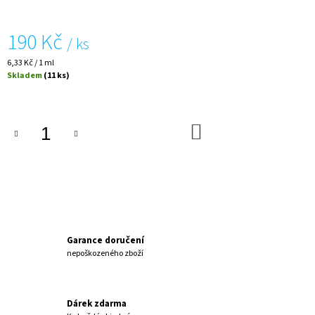
J
E
190 Kč
M
/ ks
E
Měrná
6,33 Kč / 1 ml
cena:
Skladem
(11 ks)
JEMNÝ
MYCÍ
OLEJ
TEA
DO
TREE
KOŠÍKU
240
Kč
Garance doručení
nepoškozeného zboží
Dárek zdarma