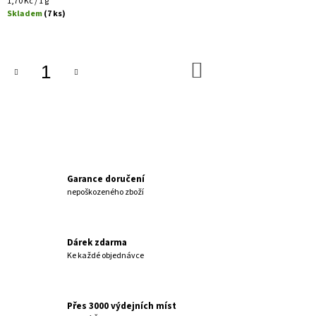
Měrná
1,70 Kč / 1 g
J
cena:
Skladem
(7 ks)
E
M
E
DO
KOŠÍKU
PŘÍRODNÍ
MÝDLO
S
KOZÍM
MLÉKEM
160
Kč
Garance doručení
nepoškozeného zboží
Dárek zdarma
Ke každé objednávce
Přes 3000 výdejních míst