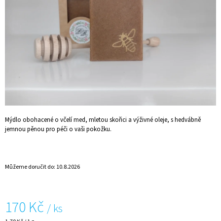
A
J
Í
T
?
HLEDAT
Mýdlo obohacené o včelí med, mletou skořici a výživné oleje, s hedvábně
jemnou pěnou pro péči o vaši pokožku.
D
O
Můžeme doručit do:
10.8.2026
P
O
R
U
170 Kč
/ ks
Č
U