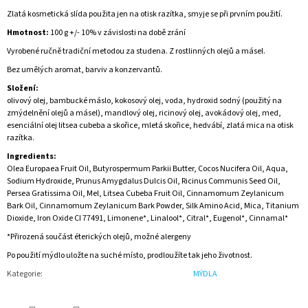
Zlatá kosmetická slída použita jen na otisk razítka, smyje se při prvním použití.
Hmotnost:
100 g +/- 10% v závislosti na době zrání
Vyrobené ručně tradiční metodou za studena. Z rostlinných olejů a másel.
Bez umělých aromat, barviv a konzervantů.
Složení:
olivový olej, bambucké máslo, kokosový olej, voda, hydroxid sodný (použitý na
zmýdelnění olejů a másel), mandlový olej, ricinový olej, avokádový olej, med,
esenciální olej litsea cubeba a skořice, mletá skořice, hedvábí, zlatá mica na otisk
razítka.
Ingredients:
Olea Europaea Fruit Oil, Butyrospermum Parkii Butter, Cocos Nucifera Oil, Aqua,
Sodium Hydroxide, Prunus Amygdalus Dulcis Oil, Ricinus Communis Seed Oil,
Persea Gratissima Oil, Mel, Litsea Cubeba Fruit Oil, Cinnamomum Zeylanicum
Bark Oil, Cinnamomum Zeylanicum Bark Powder, Silk Amino Acid, Mica, Titanium
Dioxide, Iron Oxide CI 77491, Limonene*, Linalool*, Citral*, Eugenol*, Cinnamal*
*Přirozená součást éterických olejů, možné alergeny
Po použití mýdlo uložte na suché místo, prodloužíte tak jeho životnost.
Kategorie
:
MÝDLA