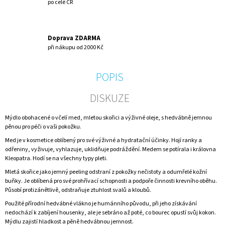
po celé ČR
Doprava ZDARMA
při nákupu od 2000 Kč
POPIS
DISKUZE
Mýdlo obohacené o včelí med, mletou skořici a výživné oleje, s hedvábně jemnou
pěnou pro péči o vaši pokožku.
Med je v kosmetice oblíbený pro své výživné a hydratační účinky. Hojí ranky a
odřeniny, vyživuje, vyhlazuje, uklidňuje podráždění. Medem se potírala i královna
Kleopatra. Hodí se na všechny typy pleti.
Mletá skořice jako jemný peeling odstraní z pokožky nečistoty a odumřelé kožní
buňky. Je oblíbená pro své prohřívací schopnosti a podpoře činnosti krevního oběhu.
Působí protizánětlivě, odstraňuje ztuhlost svalů a kloubů.
Použité přírodní hedvábné vlákno je humánního původu, při jeho získávání
nedochází k zabíjení housenky, ale je sebráno až poté, co bourec opustí svůj kokon.
Mýdlu zajistí hladkost a pěně hedvábnou jemnost.