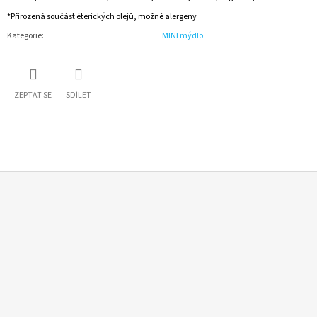
*Přirozená součást éterických olejů, možné alergeny
Kategorie
:
MINI mýdlo
ZEPTAT SE
SDÍLET
Z
Á
P
A
T
Í