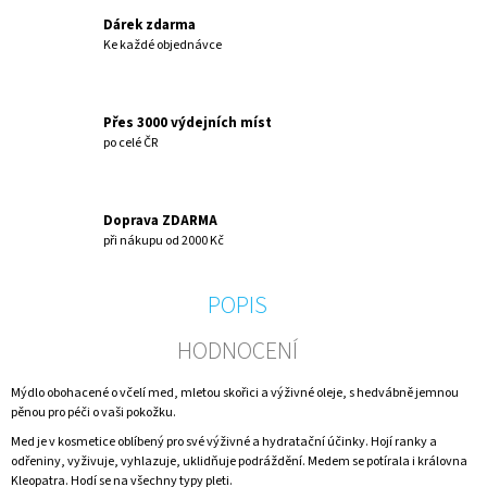
Dárek zdarma
Ke každé objednávce
Přes 3000 výdejních míst
po celé ČR
Doprava ZDARMA
při nákupu od 2000 Kč
POPIS
HODNOCENÍ
Mýdlo obohacené o včelí med, mletou skořici a výživné oleje, s hedvábně jemnou
pěnou pro péči o vaši pokožku.
Med je v kosmetice oblíbený pro své výživné a hydratační účinky. Hojí ranky a
odřeniny, vyživuje, vyhlazuje, uklidňuje podráždění. Medem se potírala i královna
Kleopatra. Hodí se na všechny typy pleti.