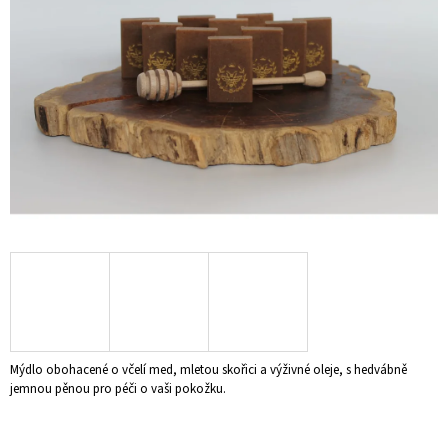
5
A
hvězdiček.
J
Í
T
?
HLEDAT
D
O
P
O
Mýdlo obohacené o včelí med, mletou skořici a výživné oleje, s hedvábně
R
jemnou pěnou pro péči o vaši pokožku.
U
Č
U