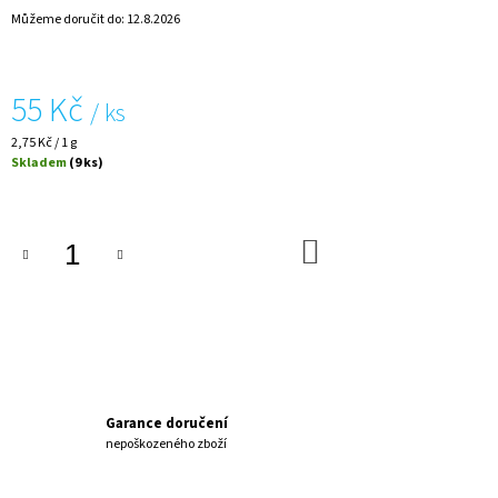
J
Můžeme doručit do:
12.8.2026
E
M
E
55 Kč
/ ks
PŘÍRODNÍ
Měrná
2,75 Kč / 1 g
MÝDLO
cena:
Skladem
(9 ks)
S
KOZÍM
MLÉKEM
160
DO
Kč
KOŠÍKU
Garance doručení
nepoškozeného zboží