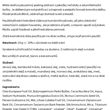
Mletá skořice jako jemný peeling odstraní z pokožky nečistoty a odumřelé kožní
buňky. Je oblíbená pro své prohřívací schopnosti a podpoře činnosti krevního oběhu.
Působí protizánětlivě, odstraňuje ztuhlost svalů a kloubů.
Použité přírodní hedvábné vlákno je humánního původu, při jeho získávání
nedochází k zabíjení housenky, ale je sebráno až poté, co bourec opustí svůj kokon.
Mýdlu zajistí hladkost a pěně hedvábnou jemnost.
Zlatá kosmetická slída použita jen na otisk razítka, smyje se při prvním použití.
Hmotnost:
20 g +/- 10% v závislosti na době zrání
Vyrobené ručně tradiční metodou za studena. Z rostlinných olejů a másel.
Bez umělých aromat, barviv a konzervantů.
Složení:
olivový olej, bambucké máslo, kokosový olej, voda, hydroxid sodný (použitý na
zmýdelnění olejů a másel), mandlový olej, ricinový olej, avokádový olej, med,
esenciální olej litsea cubeba a skořice, mletá skořice, hedvábí, zlatá mica na otisk
razítka.
Ingredients:
Olea Europaea Fruit Oil, Butyrospermum Parkii Butter, Cocos Nucifera Oil, Aqua,
Sodium Hydroxide, Prunus Amygdalus Dulcis Oil, Ricinus Communis Seed Oil,
Persea Gratissima Oil, Mel, Litsea Cubeba Fruit Oil, Cinnamomum Zeylanicum
Bark Oil, Cinnamomum Zeylanicum Bark Powder, Silk Amino Acid, Mica, Titanium
Dioxide, Iron Oxide CI 77491, Limonene*, Linalool*, Citral*, Eugenol*, Cinnamal*